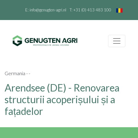
E:
info@genugten-agri.nl
T:
+31 (0) 413 483 100
Germania - -
Arendsee (DE) - Renovarea
structurii acoperișului și a
fațadelor