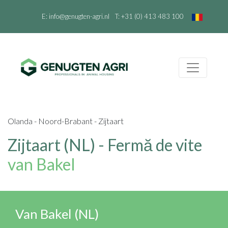
E:
info@genugten-agri.nl
T:
+31 (0) 413 483 100
Olanda - Noord-Brabant - Zijtaart
Zijtaart (NL) - Fermă de vite
van Bakel
Van Bakel (NL)