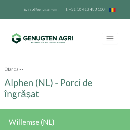
E:
info@genugten-agri.nl
T:
+31 (0) 413 483 100
Olanda - -
Alphen (NL) - Porci de
îngrăşat
Willemse (NL)